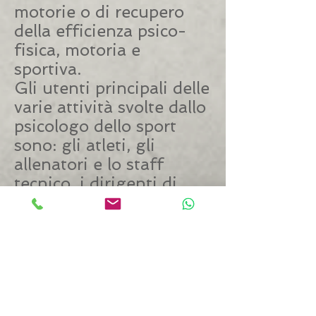
motorie o di recupero
della efficienza psico-
fisica, motoria e
sportiva.
Gli utenti principali delle
varie attività svolte dallo
psicologo dello sport
sono: gli atleti, gli
allenatori e lo staff
tecnico, i dirigenti di
società sportive, gli
animatori e gli istruttori
di centri educativi e
rieducativi, gli
insegnanti delle scuole
di ogni ordine e grado, i